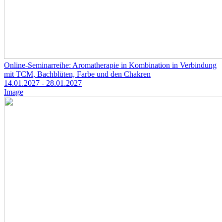
Online-Seminarreihe: Aromatherapie in Kombination in Verbindung
mit TCM, Bachblüten, Farbe und den Chakren
14.01.2027
- 28.01.2027
Image