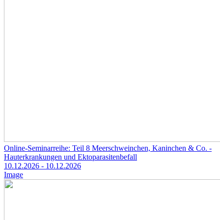
Online-Seminarreihe: Teil 8 Meerschweinchen, Kaninchen & Co. -
Hauterkrankungen und Ektoparasitenbefall
10.12.2026
- 10.12.2026
Image