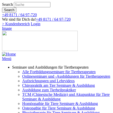
Direkt
Search
zum
Search
Inhalt
+49 8171 / 64 97-720
Wir sind für Dich da!
+49 8171 / 64 97-720
> Kundenbereich
Login
Image
Menü
Seminare und Ausbildungen für Tiertherapeuten
Alle Fortbildungsseminare für Tiertherapeuten
Onlineseminare und -Ausbildungen für Tiertherapeuten
Aufzeichnungen und Lehrvideos
Chiropraktik am Tier Seminare & Ausbildung
Ausbildung zum Tierheilpraktiker
TCM (Chinesische Medizin) und Akupunktur für Tiere
Seminare & Ausbildung
Homöopathie für Tiere Seminare & Ausbildung
Osteopathie für Tiere Seminare & Ausbildung
Physiotherapie für Tiere Seminare & Ausbildung