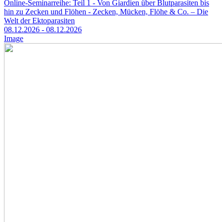
Online-Seminarreihe: Teil 1 - Von Giardien über Blutparasiten bis
hin zu Zecken und Flöhen - Zecken, Mücken, Flöhe & Co. – Die
Welt der Ektoparasiten
08.12.2026
- 08.12.2026
Image