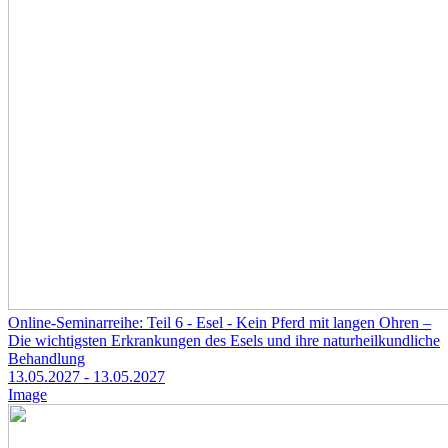
Online-Seminarreihe: Teil 6 - Esel - Kein Pferd mit langen Ohren –
Die wichtigsten Erkrankungen des Esels und ihre naturheilkundliche
Behandlung
13.05.2027
- 13.05.2027
Image