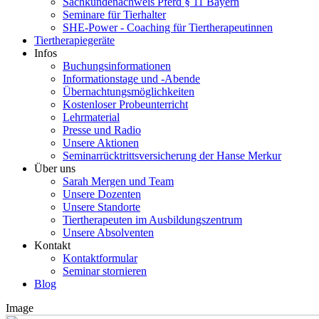
Sachkundenachweis Pferd § 11 Bayern
Seminare für Tierhalter
SHE-Power - Coaching für Tiertherapeutinnen
Tiertherapiegeräte
Infos
Buchungsinformationen
Informationstage und -Abende
Übernachtungsmöglichkeiten
Kostenloser Probeunterricht
Lehrmaterial
Presse und Radio
Unsere Aktionen
Seminarrücktrittsversicherung der Hanse Merkur
Über uns
Sarah Mergen und Team
Unsere Dozenten
Unsere Standorte
Tiertherapeuten im Ausbildungszentrum
Unsere Absolventen
Kontakt
Kontaktformular
Seminar stornieren
Blog
Image