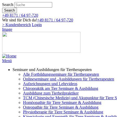
Direkt
Search
zum
Search
Inhalt
+49 8171 / 64 97-720
Wir sind für Dich da!
+49 8171 / 64 97-720
> Kundenbereich
Login
Image
Menü
Seminare und Ausbildungen für Tiertherapeuten
Alle Fortbildungsseminare für Tiertherapeuten
Onlineseminare und -Ausbildungen für Tiertherapeuten
Aufzeichnungen und Lehrvideos
Chiropraktik am Tier Seminare & Ausbildung
Ausbildung zum Tierheilpraktiker
TCM (Chinesische Medizin) und Akupunktur für Tiere 
Homöopathie für Tiere Seminare & Ausbildung
Osteopathie für Tiere Seminare & Ausbildung
Physiotherapie für Tiere Seminare & Ausbildung
Kinesiologie und Energetik für Tiere Seminare & Ausbi