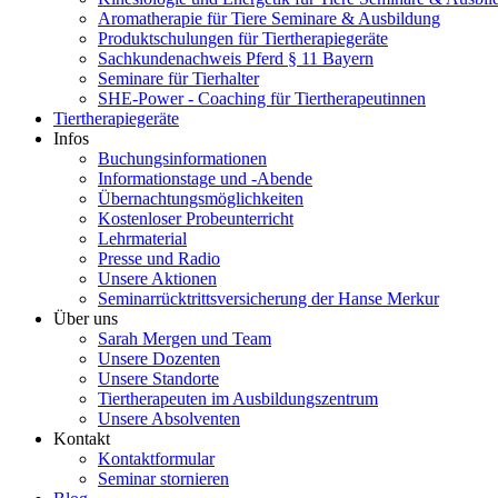
Aromatherapie für Tiere Seminare & Ausbildung
Produktschulungen für Tiertherapiegeräte
Sachkundenachweis Pferd § 11 Bayern
Seminare für Tierhalter
SHE-Power - Coaching für Tiertherapeutinnen
Tiertherapiegeräte
Infos
Buchungsinformationen
Informationstage und -Abende
Übernachtungsmöglichkeiten
Kostenloser Probeunterricht
Lehrmaterial
Presse und Radio
Unsere Aktionen
Seminarrücktrittsversicherung der Hanse Merkur
Über uns
Sarah Mergen und Team
Unsere Dozenten
Unsere Standorte
Tiertherapeuten im Ausbildungszentrum
Unsere Absolventen
Kontakt
Kontaktformular
Seminar stornieren