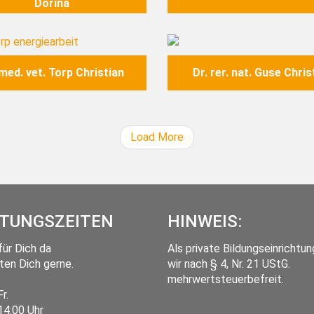
Dorina
Image
 med. vet. Torp Christian
Dr. rer. nat. Guse Chris
Load More
TUNGSZEITEN
HINWEIS:
für Dich da
Als private Bildungseinrichtun
ten Dich gerne.
wir nach § 4, Nr. 21 UStG.
mehrwertsteuerbefreit.
Fr.
14:00 Uhr