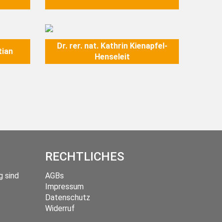
Image
Dr. rer. nat. Kathrin Kienapfel-
tian
Henseleit
RECHTLICHES
g sind
AGBs
Impressum
Datenschutz
Widerruf