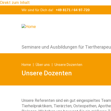
Direkt zum Inhalt
Wir sind für Dich da!
+49 8171 / 64 97-720
Search
Seminare und Ausbildungen für Tiertherape
Home
Über uns
Unsere Dozenten
Unsere Dozenten
Unsere Referenten sind ein gut eingespieltes Team
Tierheilpraktikern, Tierärzten, Osteopathen, Apoth