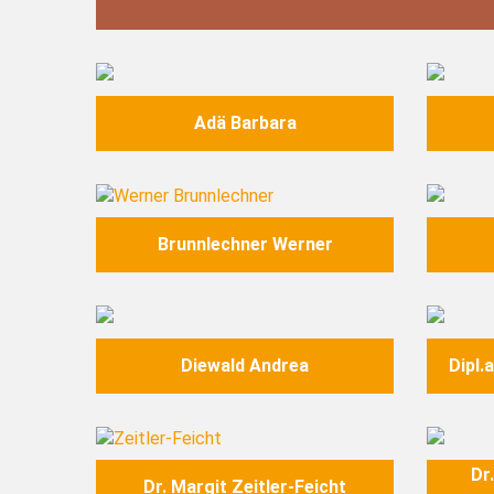
Image
Image
Adä Barbara
Image
Image
Brunnlechner Werner
Image
Image
Diewald Andrea
Dipl.
Image
Image
Dr
Dr. Margit Zeitler-Feicht