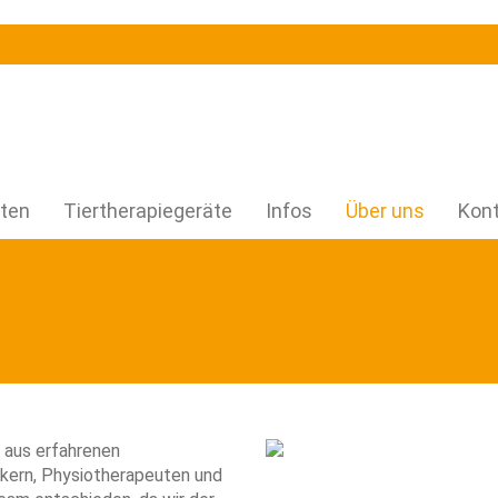
uten
Tiertherapiegeräte
Infos
Über uns
Kon
Image
 aus erfahrenen
ekern, Physiotherapeuten und