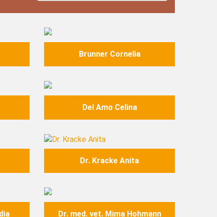
Image
Brunner Cornelia
Image
Del Amo Celina
Image
Dr. Kracke Anita
Image
dia
Dr. med. vet. Mima Hohmann