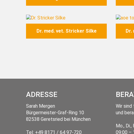
Image
Image
Dr. med. vet. Stricker Silke
Dr.
ADRESSE
BERA
Sarah Mergen
Wir sind 
Bürgermeister-Graf-Ring 10
und bera
82538
Geretsried
bei München
Mo., Di., 
Tel:
+49 8171 / 64 97-720
09:00 – 