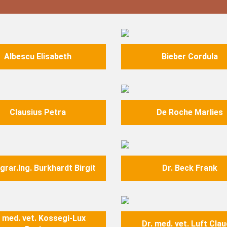
Image
Albescu Elisabeth
Bieber Cordula
Image
Clausius Petra
De Roche Marlies
Image
agrar.Ing. Burkhardt Birgit
Dr. Beck Frank
Image
. med. vet. Kossegi-Lux
Dr. med. vet. Luft Clau