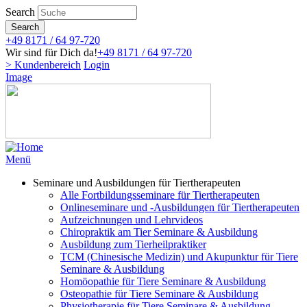
Direkt
Search
zum
Search
Inhalt
+49 8171 / 64 97-720
Wir sind für Dich da!
+49 8171 / 64 97-720
> Kundenbereich
Login
Image
Menü
Seminare und Ausbildungen für Tiertherapeuten
Alle Fortbildungsseminare für Tiertherapeuten
Onlineseminare und -Ausbildungen für Tiertherapeuten
Aufzeichnungen und Lehrvideos
Chiropraktik am Tier Seminare & Ausbildung
Ausbildung zum Tierheilpraktiker
TCM (Chinesische Medizin) und Akupunktur für Tiere
Seminare & Ausbildung
Homöopathie für Tiere Seminare & Ausbildung
Osteopathie für Tiere Seminare & Ausbildung
Physiotherapie für Tiere Seminare & Ausbildung