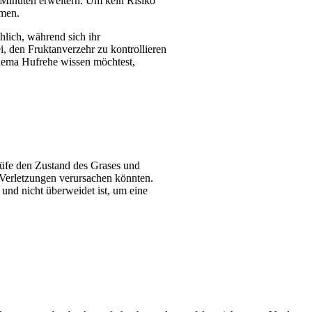
 Minuten erweitern.
Um kein Risiko
hmen.
lich, während sich ihr
i, den Fruktanverzehr zu kontrollieren
ema Hufrehe wissen möchtest,
rüfe den Zustand des Grases und
 Verletzungen verursachen könnten.
 und nicht überweidet ist, um eine