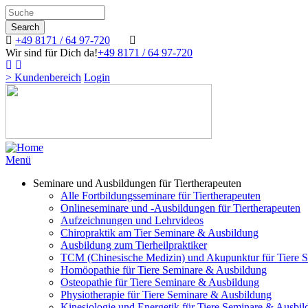
Search
Direkt
zum
Search
Inhalt
+49 8171 / 64 97-720
Wir sind für Dich da!
+49 8171 / 64 97-720
> Kundenbereich
Login
Image
Menü
Seminare und Ausbildungen für Tiertherapeuten
Alle Fortbildungsseminare für Tiertherapeuten
Onlineseminare und -Ausbildungen für Tiertherapeuten
Aufzeichnungen und Lehrvideos
Chiropraktik am Tier Seminare & Ausbildung
Ausbildung zum Tierheilpraktiker
TCM (Chinesische Medizin) und Akupunktur für Tiere 
Homöopathie für Tiere Seminare & Ausbildung
Osteopathie für Tiere Seminare & Ausbildung
Physiotherapie für Tiere Seminare & Ausbildung
Kinesiologie und Energetik für Tiere Seminare & Ausbi