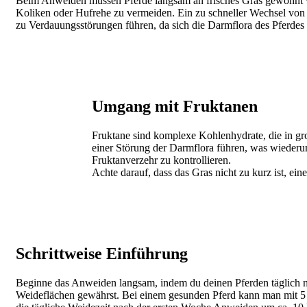
Beim Anweiden müssen Pferde langsam an frisches Gras gewöhnt
Koliken oder Hufrehe zu vermeiden. Ein zu schneller Wechsel von 
zu Verdauungsstörungen führen, da sich die Darmflora des Pferde
Image
Umgang mit Fruktanen
Fruktane sind komplexe Kohlenhydrate, die in g
einer Störung der Darmflora führen, was wiederum
Fruktanverzehr zu kontrollieren.
Achte darauf, dass das Gras nicht zu kurz ist, ein
Image
Schrittweise Einführung
Beginne das Anweiden langsam, indem du deinen Pferden täglich n
Weideflächen gewährst. B
ei einem
gesunden Pferd
kann man mit 5