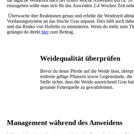
die tägliche Weidezeit nach der ersten Woche Anweiden um ca. 10
einzugehen sollte man sich für das Anweiden 2-4 Wochen Zeit ne
Überwache ihre Reaktionen genau und erhöhe die Weidezeit allmäh
Verdauungssystem an das frische Gras anpasst. Dies hilft auch dabe
und das Risiko von Hufrehe zu minimieren. Wenn du mehr zum Th
gelangst du direkt
hier
zum Beitrag.
Weidequalität überprüfen
Bevor du deine Pferde auf die Weide lässt, überp
entferne giftige Pflanzen sowie Gegenstände, die
Stelle sicher, dass die Weide ausreichend Gras hat
gesunde Futterquelle zu gewährleisten.
Image
Management während des Anweidens