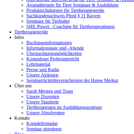
Aromatherapie für Tiere Seminare & Ausbildung
Produktschulungen für Tiertherapiegeräte
Sachkundenachweis Pferd § 11 Bayern
Seminare für Tierhalter
SHE-Power - Coaching für Tiertherapeutinnen
Tiertherapiegeräte
Infos
Buchungsinformationen
Informationstage und -Abende
Übernachtungsmöglichkeiten
Kostenloser Probeunterricht
Lehrmaterial
Presse und Radio
Unsere Aktionen
Seminarrücktrittsversicherung der Hanse Merkur
Über uns
Sarah Mergen und Team
Unsere Dozenten
Unsere Standorte
Tiertherapeuten im Ausbildungszentrum
Unsere Absolventen
Kontakt
Kontaktformular
Seminar stornieren