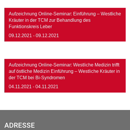
Image
Aufzeichnung Online-Seminar: Einführung – Westliche
Kräuter in der TCM zur Behandlung des
Funktionskreis Leber
09.12.2021
- 09.12.2021
Image
Aufzeichnung Online-Seminar: Westliche Medizin trifft
auf östliche Medizin Einführung – Westliche Kräuter in
der TCM bei Bi-Syndromen
04.11.2021
- 04.11.2021
ADRESSE