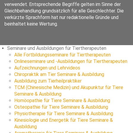
verwendet. Entsprechende Begriffe gelten im Sinne der
Gleichbehandlung grundsätzlich für alle Geschlechter. Die
verkürzte Sprachform hat nur redaktionelle Gründe und
beinhaltet keine Wertung.
Seminare und Ausbildungen für Tiertherapeuten
Alle Fortbildungsseminare für Tiertherapeuten
Onlineseminare und -Ausbildungen für Tiertherapeuten
Aufzeichnungen und Lehrvideos
Chiropraktik am Tier Seminare & Ausbildung
Ausbildung zum Tierheilpraktiker
TCM (Chinesische Medizin) und Akupunktur für Tiere
Seminare & Ausbildung
Homöopathie für Tiere Seminare & Ausbildung
Osteopathie für Tiere Seminare & Ausbildung
Physiotherapie für Tiere Seminare & Ausbildung
Kinesiologie und Energetik für Tiere Seminare &
Ausbildung