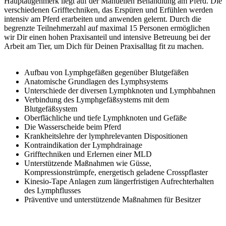
Hauptaugenmerk liegt auf der Manuellen Behandlung am Pferd. Die
verschiedenen Grifftechniken, das Erspüren und Erfühlen werden
intensiv am Pferd erarbeiten und anwenden gelernt. Durch die
begrenzte Teilnehmerzahl auf maximal 15 Personen ermöglichen
wir Dir einen hohen Praxisanteil und intensive Betreuung bei der
Arbeit am Tier, um Dich für Deinen Praxisalltag fit zu machen.
Aufbau von Lymphgefäßen gegenüber Blutgefäßen
Anatomische Grundlagen des Lymphsystems
Unterschiede der diversen Lymphknoten und Lymphbahnen
Verbindung des Lymphgefäßsystems mit dem
Blutgefäßsystem
Oberflächliche und tiefe Lymphknoten und Gefäße
Die Wasserscheide beim Pferd
Krankheitslehre der lymphrelevanten Dispositionen
Kontraindikation der Lymphdrainage
Grifftechniken und Erlernen einer MLD
Unterstützende Maßnahmen wie Güsse,
Kompressionstrümpfe, energetisch geladene Crosspflaster
Kinesio-Tape Anlagen zum längerfristigen Aufrechterhalten
des Lymphflusses
Präventive und unterstützende Maßnahmen für Besitzer