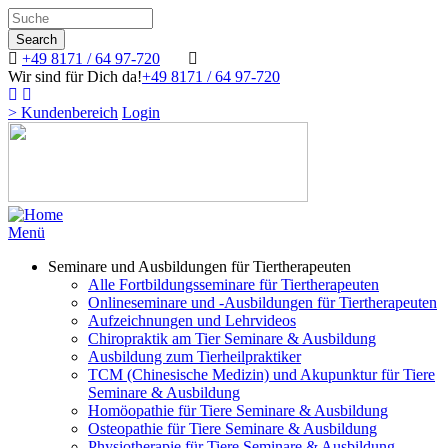
Search
Direkt
zum
Search
Inhalt
+49 8171 / 64 97-720
Wir sind für Dich da!
+49 8171 / 64 97-720
> Kundenbereich
Login
Image
Menü
Seminare und Ausbildungen für Tiertherapeuten
Alle Fortbildungsseminare für Tiertherapeuten
Onlineseminare und -Ausbildungen für Tiertherapeuten
Aufzeichnungen und Lehrvideos
Chiropraktik am Tier Seminare & Ausbildung
Ausbildung zum Tierheilpraktiker
TCM (Chinesische Medizin) und Akupunktur für Tiere
Seminare & Ausbildung
Homöopathie für Tiere Seminare & Ausbildung
Osteopathie für Tiere Seminare & Ausbildung
Physiotherapie für Tiere Seminare & Ausbildung