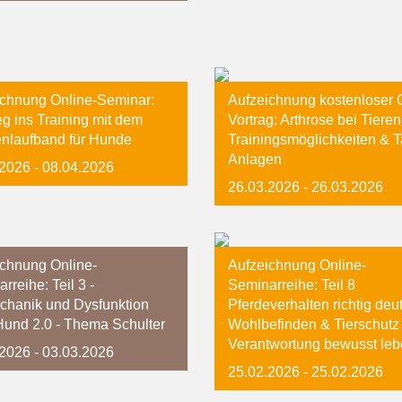
ichnung Online-Seminar:
Aufzeichnung kostenloser 
eg ins Training mit dem
Vortrag: Arthrose bei Tieren
enlaufband für Hunde
Trainingsmöglichkeiten & 
Anlagen
.2026
- 08.04.2026
26.03.2026
- 26.03.2026
ichnung Online-
Aufzeichnung Online-
rreihe: Teil 3 -
Seminarreihe: Teil 8
chanik und Dysfunktion
Pferdeverhalten richtig deu
und 2.0 - Thema Schulter
Wohlbefinden & Tierschutz
Verantwortung bewusst le
.2026
- 03.03.2026
25.02.2026
- 25.02.2026