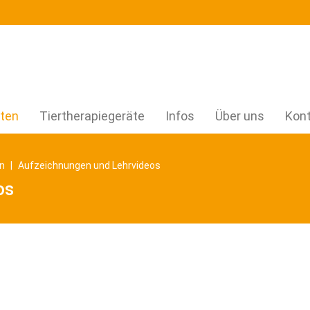
uten
Tiertherapiegeräte
Infos
Über uns
Kon
en
Aufzeichnungen und Lehrvideos
os