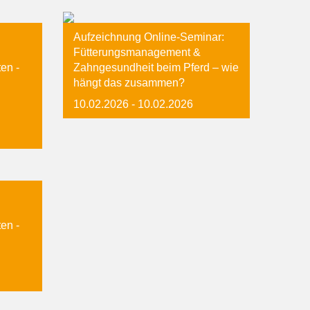
Aufzeichnung Online-Seminar:
Fütterungsmanagement &
ten -
Zahngesundheit beim Pferd – wie
hängt das zusammen?
10.02.2026
- 10.02.2026
ten -