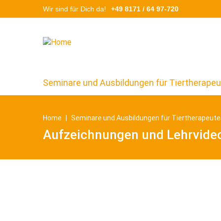
Direkt
Wir sind für Dich da!
+49 8171 / 64 97-720
Search
zum
Inhalt
Seminare und Ausbildungen für Tiertherape
Home
Seminare und Ausbildungen für Tiertherapeut
Aufzeichnungen und Lehrvide