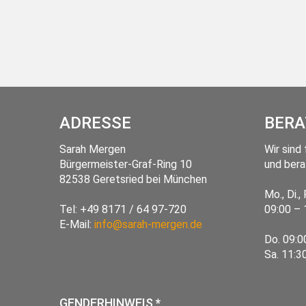
ADRESSE
BERA
Sarah Mergen
Wir sind 
Bürgermeister-Graf-Ring 10
und bera
82538
Geretsried
bei München
Mo., Di., 
Tel:
+49 8171 / 64 97-720
09:00 – 
E-Mail:
info@sarah-mergen.de
Do. 09:0
Sa. 11:3
GENDERHINWEIS *