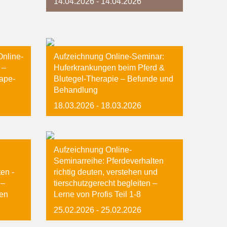
14.04.2026
- 14.04.2026
Online-
Aufzeichnung Online-Seminar:
 –
Huferkrankungen beim Pferd &
Tape-
Blutegel-Therapie – Befunde und
Behandlung
18.03.2026
- 18.03.2026
Aufzeichnung Online-
Seminarreihe: Pferdeverhalten
ten -
richtig deuten, verstehen und
 –
tierschutzgerecht begleiten –
ben
Lerne von Profis Teil 1-8
25.02.2026
- 25.02.2026