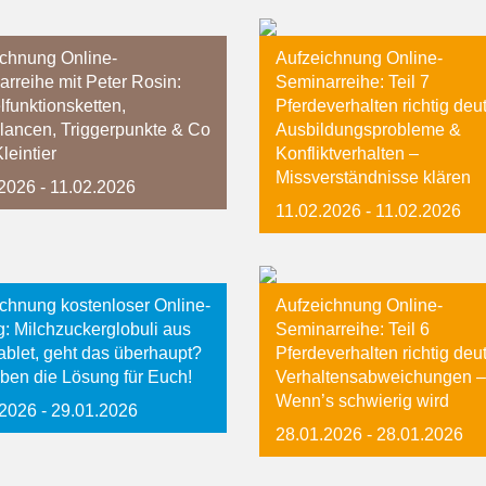
ichnung Online-
Aufzeichnung Online-
rreihe mit Peter Rosin:
Seminarreihe: Teil 7
funktionsketten,
Pferdeverhalten richtig deu
lancen, Triggerpunkte & Co
Ausbildungsprobleme &
leintier
Konfliktverhalten –
Missverständnisse klären
.2026
- 11.02.2026
11.02.2026
- 11.02.2026
chnung kostenloser Online-
Aufzeichnung Online-
g: Milchzuckerglobuli aus
Seminarreihe: Teil 6
blet, geht das überhaupt?
Pferdeverhalten richtig deu
ben die Lösung für Euch!
Verhaltensabweichungen –
Wenn’s schwierig wird
.2026
- 29.01.2026
28.01.2026
- 28.01.2026