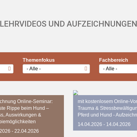
LEHRVIDEOS UND AUFZEICHNUNGE
Themenfokus
Fachbereich
ichnung Online-Seminar:
mit kostenlosem Online-Vor
ste Rippe beim Hund –
Trauma & Stressbewältigun
ss, Auswirkungen &
Pferd und Hund - Aufzeich
piemöglichkeiten
14.04.2026
- 14.04.2026
.2026
- 22.04.2026