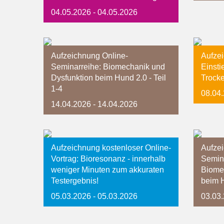
04.05.2026
- 04.05.2026
Aufzeichnung Online-
Aufze
Seminarreihe: Biomechanik und
Einsti
Dysfunktion beim Hund 2.0 - Teil
Trock
1-4
08.04
14.04.2026
- 14.04.2026
Aufzeichnung kostenloser Online-
Aufze
Vortrag: Bioresonanz - innerhalb
Semina
weniger Minuten zum akkuraten
Biome
Testergebnis!
beim H
05.03.2026
- 05.03.2026
03.03