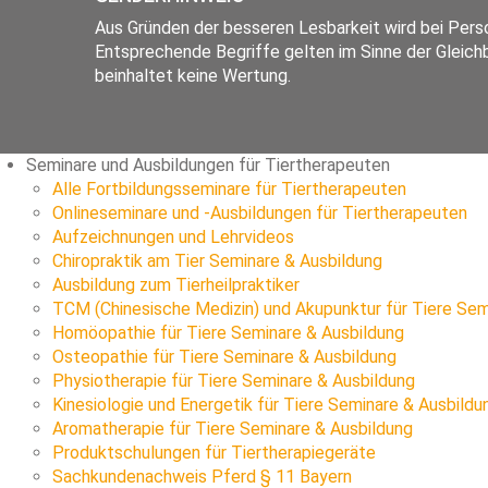
Aus Gründen der besseren Lesbarkeit wird bei Pe
Entsprechende Begriffe gelten im Sinne der Gleichb
beinhaltet keine Wertung.
Seminare und Ausbildungen für Tiertherapeuten
Alle Fortbildungsseminare für Tiertherapeuten
Onlineseminare und -Ausbildungen für Tiertherapeuten
Aufzeichnungen und Lehrvideos
Chiropraktik am Tier Seminare & Ausbildung
Ausbildung zum Tierheilpraktiker
TCM (Chinesische Medizin) und Akupunktur für Tiere Sem
Homöopathie für Tiere Seminare & Ausbildung
Osteopathie für Tiere Seminare & Ausbildung
Physiotherapie für Tiere Seminare & Ausbildung
Kinesiologie und Energetik für Tiere Seminare & Ausbildu
Aromatherapie für Tiere Seminare & Ausbildung
Produktschulungen für Tiertherapiegeräte
Sachkundenachweis Pferd § 11 Bayern