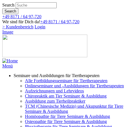
Direkt
Search
zum
Search
Inhalt
+49 8171 / 64 97-720
Wir sind für Dich da!
+49 8171 / 64 97-720
> Kundenbereich
Login
Image
Menü
Seminare und Ausbildungen für Tiertherapeuten
Alle Fortbildungsseminare für Tiertherapeuten
Onlineseminare und -Ausbildungen für Tiertherapeuten
Aufzeichnungen und Lehrvideos
Chiropraktik am Tier Seminare & Ausbildung
Ausbildung zum Tierheilpraktiker
TCM (Chinesische Medizin) und Akupunktur für Tiere
Seminare & Ausbildung
Homöopathie für Tiere Seminare & Ausbildung
Osteopathie für Tiere Seminare & Ausbildung
Physiotherapie für Tiere Seminare & Ausbildung