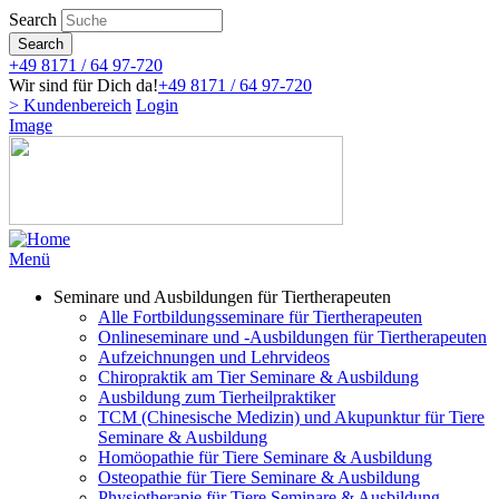
Direkt
Search
zum
Search
Inhalt
+49 8171 / 64 97-720
Wir sind für Dich da!
+49 8171 / 64 97-720
> Kundenbereich
Login
Image
Menü
Seminare und Ausbildungen für Tiertherapeuten
Alle Fortbildungsseminare für Tiertherapeuten
Onlineseminare und -Ausbildungen für Tiertherapeuten
Aufzeichnungen und Lehrvideos
Chiropraktik am Tier Seminare & Ausbildung
Ausbildung zum Tierheilpraktiker
TCM (Chinesische Medizin) und Akupunktur für Tiere
Seminare & Ausbildung
Homöopathie für Tiere Seminare & Ausbildung
Osteopathie für Tiere Seminare & Ausbildung
Physiotherapie für Tiere Seminare & Ausbildung