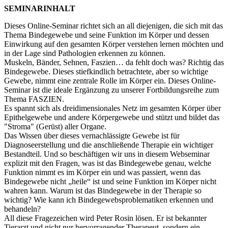
SEMINARINHALT
Dieses Online-Seminar richtet sich an all diejenigen, die sich mit das
Thema Bindegewebe und seine Funktion im Körper und dessen
Einwirkung auf den gesamten Körper verstehen lernen möchten und
in der Lage sind Pathologien erkennen zu können.
Muskeln, Bänder, Sehnen, Faszien… da fehlt doch was? Richtig das
Bindegewebe. Dieses stiefkindlich betrachtete, aber so wichtige
Gewebe, nimmt eine zentrale Rolle im Körper ein. Dieses Online-
Seminar ist die ideale Ergänzung zu unserer Fortbildungsreihe zum
Thema FASZIEN.
Es spannt sich als dreidimensionales Netz im gesamten Körper über
Epithelgewebe und andere Körpergewebe und stützt und bildet das
"Stroma" (Gerüst) aller Organe.
Das Wissen über dieses vernachlässigte Gewebe ist für
Diagnoseerstellung und die anschließende Therapie ein wichtiger
Bestandteil. Und so beschäftigen wir uns in diesem Webseminar
explizit mit den Fragen, was ist das Bindegewebe genau, welche
Funktion nimmt es im Körper ein und was passiert, wenn das
Bindegewebe nicht „heile“ ist und seine Funktion im Körper nicht
wahren kann. Warum ist das Bindegewebe in der Therapie so
wichtig? Wie kann ich Bindegewebsproblematiken erkennen und
behandeln?
All diese Fragezeichen wird Peter Rosin lösen. Er ist bekannter
Tierarzt und nicht nur hervorragender Therapeut, sondern ein