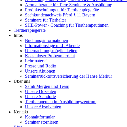
Aromatherapie für Tiere Seminare & Ausbildung
Produktschulungen für Tiertherapiegeräte
Sachkundenachweis Pferd § 11 Bayern
Seminare für Tierhalter
SHE-Power - Coaching für Tiertherapeutinnen
Tiertherapiegeräte
Infos
Buchungsinformationen
Informationstage und -Abende
Übernachtungsmöglichkeiten
Kostenloser Probeunterricht
Lehrmaterial
Presse und Radio
Unsere Aktionen
Seminarrücktrittsversicherung der Hanse Merkur
Über uns
Sarah Mergen und Team
Unsere Dozenten
Unsere Standorte
Tiertherapeuten im Ausbildungszentrum
Unsere Absolventen
Kontakt
Kontaktformular
Seminar stornieren