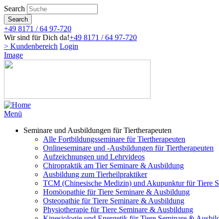
Direkt
Search
zum
Search
Inhalt
+49 8171 / 64 97-720
Wir sind für Dich da!
+49 8171 / 64 97-720
> Kundenbereich
Login
Image
Menü
Seminare und Ausbildungen für Tiertherapeuten
Alle Fortbildungsseminare für Tiertherapeuten
Onlineseminare und -Ausbildungen für Tiertherapeuten
Aufzeichnungen und Lehrvideos
Chiropraktik am Tier Seminare & Ausbildung
Ausbildung zum Tierheilpraktiker
TCM (Chinesische Medizin) und Akupunktur für Tiere 
Homöopathie für Tiere Seminare & Ausbildung
Osteopathie für Tiere Seminare & Ausbildung
Physiotherapie für Tiere Seminare & Ausbildung
Kinesiologie und Energetik für Tiere Seminare & Ausbi