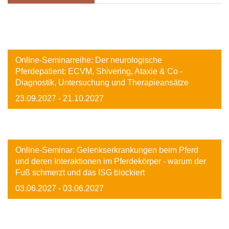
Image
Online-Seminarreihe: Der neurologische
Pferdepatient: ECVM, Shivering, Ataxie & Co -
Diagnostik, Untersuchung und Therapieansätze
23.09.2027
- 21.10.2027
Image
Online-Seminar: Gelenkserkrankungen beim Pferd
und deren Interaktionen im Pferdekörper - warum der
Fuß schmerzt und das ISG blockiert
03.06.2027
- 03.06.2027
Image