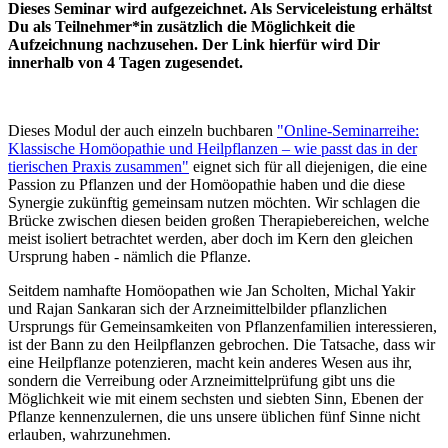
Dieses Seminar wird aufgezeichnet. Als Serviceleistung erhältst
Du als Teilnehmer*in zusätzlich die Möglichkeit die
Aufzeichnung nachzusehen. Der Link hierfür wird Dir
innerhalb von 4 Tagen zugesendet.
Dieses Modul der auch einzeln buchbaren
"
Online-Seminarreihe:
Klassische Homöopathie und Heilpflanzen – wie passt das in der
tierischen Praxis zusammen"
eignet sich für all diejenigen, die eine
Passion zu Pflanzen und der Homöopathie haben und die diese
Synergie zukünftig gemeinsam nutzen möchten. Wir schlagen die
Brücke zwischen diesen beiden großen Therapiebereichen, welche
meist isoliert betrachtet werden, aber doch im Kern den gleichen
Ursprung haben - nämlich die Pflanze.
Seitdem namhafte Homöopathen wie Jan Scholten, Michal Yakir
und Rajan Sankaran sich der Arzneimittelbilder pflanzlichen
Ursprungs für Gemeinsamkeiten von Pflanzenfamilien interessieren,
ist der Bann zu den Heilpflanzen gebrochen. Die Tatsache, dass wir
eine Heilpflanze potenzieren, macht kein anderes Wesen aus ihr,
sondern die Verreibung oder Arzneimittelprüfung gibt uns die
Möglichkeit wie mit einem sechsten und siebten Sinn, Ebenen der
Pflanze kennenzulernen, die uns unsere üblichen fünf Sinne nicht
erlauben, wahrzunehmen.