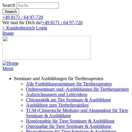
Direkt
Search
zum
Search
Inhalt
+49 8171 / 64 97-720
Wir sind für Dich da!
+49 8171 / 64 97-720
> Kundenbereich
Login
Image
Menü
Seminare und Ausbildungen für Tiertherapeuten
Alle Fortbildungsseminare für Tiertherapeuten
Onlineseminare und -Ausbildungen für Tiertherapeuten
Aufzeichnungen und Lehrvideos
Chiropraktik am Tier Seminare & Ausbildung
Ausbildung zum Tierheilpraktiker
TCM (Chinesische Medizin) und Akupunktur für Tiere
Seminare & Ausbildung
Homöopathie für Tiere Seminare & Ausbildung
Osteopathie für Tiere Seminare & Ausbildung
Physiotherapie für Tiere Seminare & Ausbildung