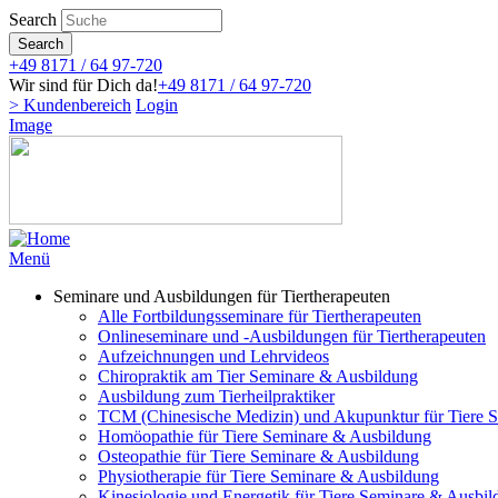
Direkt
Search
zum
Search
Inhalt
+49 8171 / 64 97-720
Wir sind für Dich da!
+49 8171 / 64 97-720
> Kundenbereich
Login
Image
Menü
Seminare und Ausbildungen für Tiertherapeuten
Alle Fortbildungsseminare für Tiertherapeuten
Onlineseminare und -Ausbildungen für Tiertherapeuten
Aufzeichnungen und Lehrvideos
Chiropraktik am Tier Seminare & Ausbildung
Ausbildung zum Tierheilpraktiker
TCM (Chinesische Medizin) und Akupunktur für Tiere 
Homöopathie für Tiere Seminare & Ausbildung
Osteopathie für Tiere Seminare & Ausbildung
Physiotherapie für Tiere Seminare & Ausbildung
Kinesiologie und Energetik für Tiere Seminare & Ausbi