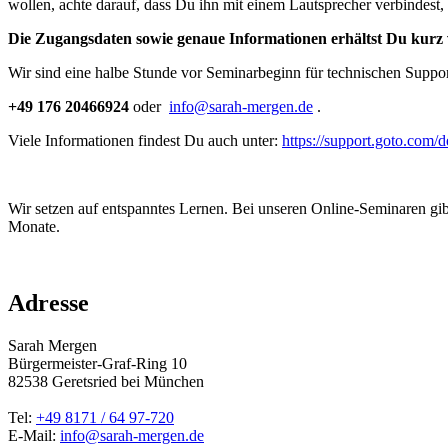
wollen, achte darauf, dass Du ihn mit einem Lautsprecher verbindest, 
Die Zugangsdaten sowie genaue Informationen erhältst Du kurz 
Wir sind eine halbe Stunde vor Seminarbeginn für technischen Suppor
+49 176 20466924
oder
info@sarah-mergen.de
.
Viele Informationen findest Du auch unter:
https://support.goto.com/
Wir setzen auf entspanntes Lernen. Bei unseren Online-Seminaren gi
Monate.
Adresse
Sarah Mergen
Bürgermeister-Graf-Ring 10
82538
Geretsried
bei München
Tel:
+49 8171 / 64 97-720
E-Mail:
info@sarah-mergen.de