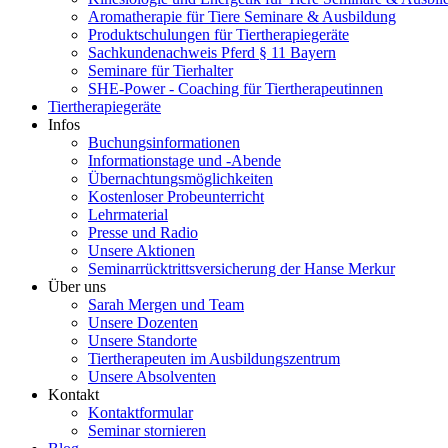
Aromatherapie für Tiere Seminare & Ausbildung
Produktschulungen für Tiertherapiegeräte
Sachkundenachweis Pferd § 11 Bayern
Seminare für Tierhalter
SHE-Power - Coaching für Tiertherapeutinnen
Tiertherapiegeräte
Infos
Buchungsinformationen
Informationstage und -Abende
Übernachtungsmöglichkeiten
Kostenloser Probeunterricht
Lehrmaterial
Presse und Radio
Unsere Aktionen
Seminarrücktrittsversicherung der Hanse Merkur
Über uns
Sarah Mergen und Team
Unsere Dozenten
Unsere Standorte
Tiertherapeuten im Ausbildungszentrum
Unsere Absolventen
Kontakt
Kontaktformular
Seminar stornieren