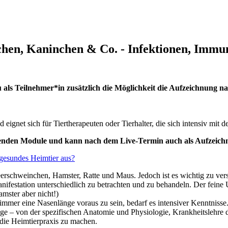
hen, Kaninchen & Co. - Infektionen, Immun
Du als Teilnehmer*in zusätzlich die Möglichkeit die Aufzeichnung 
d eignet sich für Tiertherapeuten oder Tierhalter, die sich intensiv m
folgenden Module und kann nach dem Live-Termin auch als Aufzei
gesundes Heimtier aus?
schweinchen, Hamster, Ratte und Maus. Jedoch ist es wichtig zu verste
nifestation unterschiedlich zu betrachten und zu behandeln. Der feine 
mster aber nicht!)
h immer eine Nasenlänge voraus zu sein, bedarf es intensiver Kenntnisse
ge – von der spezifischen Anatomie und Physiologie, Krankheitslehre d
 die Heimtierpraxis zu machen.