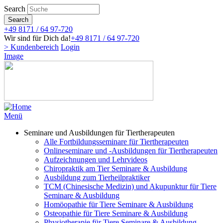
Direkt
Search
zum
Search
Inhalt
+49 8171 / 64 97-720
Wir sind für Dich da!
+49 8171 / 64 97-720
> Kundenbereich
Login
Image
Menü
Seminare und Ausbildungen für Tiertherapeuten
Alle Fortbildungsseminare für Tiertherapeuten
Onlineseminare und -Ausbildungen für Tiertherapeuten
Aufzeichnungen und Lehrvideos
Chiropraktik am Tier Seminare & Ausbildung
Ausbildung zum Tierheilpraktiker
TCM (Chinesische Medizin) und Akupunktur für Tiere
Seminare & Ausbildung
Homöopathie für Tiere Seminare & Ausbildung
Osteopathie für Tiere Seminare & Ausbildung
Physiotherapie für Tiere Seminare & Ausbildung