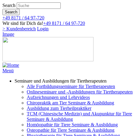
Direkt
Search
zum
Search
Inhalt
+49 8171 / 64 97-720
Wir sind für Dich da!
+49 8171 / 64 97-720
> Kundenbereich
Login
Image
Menü
Seminare und Ausbildungen für Tiertherapeuten
Alle Fortbildungsseminare für Tiertherapeuten
Onlineseminare und -Ausbildungen für Tiertherapeuten
Aufzeichnungen und Lehrvideos
Chiropraktik am Tier Seminare & Ausbildung
Ausbildung zum Tierheilpraktiker
TCM (Chinesische Medizin) und Akupunktur für Tiere
Seminare & Ausbildung
Homöopathie für Tiere Seminare & Ausbildung
Osteopathie für Tiere Seminare & Ausbildung
Physiotherapie für Tiere Seminare & Ausbildung