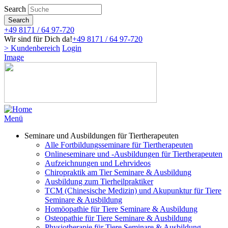
Direkt
Search
zum
Search
Inhalt
+49 8171 / 64 97-720
Wir sind für Dich da!
+49 8171 / 64 97-720
> Kundenbereich
Login
Image
Menü
Seminare und Ausbildungen für Tiertherapeuten
Alle Fortbildungsseminare für Tiertherapeuten
Onlineseminare und -Ausbildungen für Tiertherapeuten
Aufzeichnungen und Lehrvideos
Chiropraktik am Tier Seminare & Ausbildung
Ausbildung zum Tierheilpraktiker
TCM (Chinesische Medizin) und Akupunktur für Tiere
Seminare & Ausbildung
Homöopathie für Tiere Seminare & Ausbildung
Osteopathie für Tiere Seminare & Ausbildung
Physiotherapie für Tiere Seminare & Ausbildung