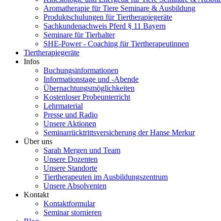
Aromatherapie für Tiere Seminare & Ausbildung
Produktschulungen für Tiertherapiegeräte
Sachkundenachweis Pferd § 11 Bayern
Seminare für Tierhalter
SHE-Power - Coaching für Tiertherapeutinnen
Tiertherapiegeräte
Infos
Buchungsinformationen
Informationstage und -Abende
Übernachtungsmöglichkeiten
Kostenloser Probeunterricht
Lehrmaterial
Presse und Radio
Unsere Aktionen
Seminarrücktrittsversicherung der Hanse Merkur
Über uns
Sarah Mergen und Team
Unsere Dozenten
Unsere Standorte
Tiertherapeuten im Ausbildungszentrum
Unsere Absolventen
Kontakt
Kontaktformular
Seminar stornieren