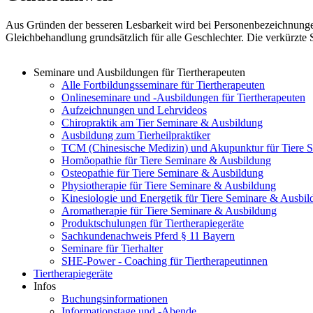
Aus Gründen der besseren Lesbarkeit wird bei Personenbezeichnunge
Gleichbehandlung grundsätzlich für alle Geschlechter. Die verkürzte
Seminare und Ausbildungen für Tiertherapeuten
Alle Fortbildungsseminare für Tiertherapeuten
Onlineseminare und -Ausbildungen für Tiertherapeuten
Aufzeichnungen und Lehrvideos
Chiropraktik am Tier Seminare & Ausbildung
Ausbildung zum Tierheilpraktiker
TCM (Chinesische Medizin) und Akupunktur für Tiere 
Homöopathie für Tiere Seminare & Ausbildung
Osteopathie für Tiere Seminare & Ausbildung
Physiotherapie für Tiere Seminare & Ausbildung
Kinesiologie und Energetik für Tiere Seminare & Ausbi
Aromatherapie für Tiere Seminare & Ausbildung
Produktschulungen für Tiertherapiegeräte
Sachkundenachweis Pferd § 11 Bayern
Seminare für Tierhalter
SHE-Power - Coaching für Tiertherapeutinnen
Tiertherapiegeräte
Infos
Buchungsinformationen
Informationstage und -Abende