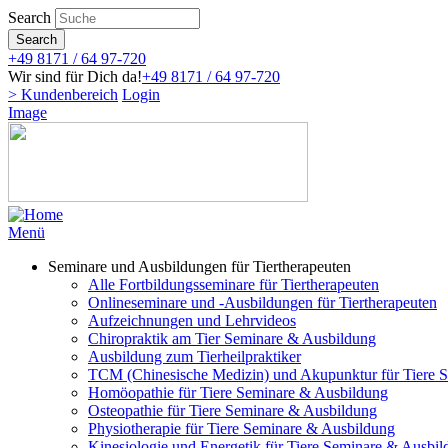
Direkt
Search
zum
Search
Inhalt
+49 8171 / 64 97-720
Wir sind für Dich da!
+49 8171 / 64 97-720
> Kundenbereich
Login
Image
Menü
Seminare und Ausbildungen für Tiertherapeuten
Alle Fortbildungsseminare für Tiertherapeuten
Onlineseminare und -Ausbildungen für Tiertherapeuten
Aufzeichnungen und Lehrvideos
Chiropraktik am Tier Seminare & Ausbildung
Ausbildung zum Tierheilpraktiker
TCM (Chinesische Medizin) und Akupunktur für Tiere 
Homöopathie für Tiere Seminare & Ausbildung
Osteopathie für Tiere Seminare & Ausbildung
Physiotherapie für Tiere Seminare & Ausbildung
Kinesiologie und Energetik für Tiere Seminare & Ausbi