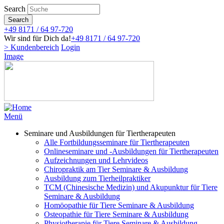
Direkt
Search
zum
Search
Inhalt
+49 8171 / 64 97-720
Wir sind für Dich da!
+49 8171 / 64 97-720
> Kundenbereich
Login
Image
Menü
Seminare und Ausbildungen für Tiertherapeuten
Alle Fortbildungsseminare für Tiertherapeuten
Onlineseminare und -Ausbildungen für Tiertherapeuten
Aufzeichnungen und Lehrvideos
Chiropraktik am Tier Seminare & Ausbildung
Ausbildung zum Tierheilpraktiker
TCM (Chinesische Medizin) und Akupunktur für Tiere
Seminare & Ausbildung
Homöopathie für Tiere Seminare & Ausbildung
Osteopathie für Tiere Seminare & Ausbildung
Physiotherapie für Tiere Seminare & Ausbildung