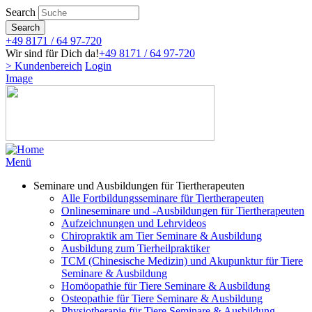
Direkt
Search
zum
Search
Inhalt
+49 8171 / 64 97-720
Wir sind für Dich da!
+49 8171 / 64 97-720
> Kundenbereich
Login
Image
Menü
Seminare und Ausbildungen für Tiertherapeuten
Alle Fortbildungsseminare für Tiertherapeuten
Onlineseminare und -Ausbildungen für Tiertherapeuten
Aufzeichnungen und Lehrvideos
Chiropraktik am Tier Seminare & Ausbildung
Ausbildung zum Tierheilpraktiker
TCM (Chinesische Medizin) und Akupunktur für Tiere
Seminare & Ausbildung
Homöopathie für Tiere Seminare & Ausbildung
Osteopathie für Tiere Seminare & Ausbildung
Physiotherapie für Tiere Seminare & Ausbildung