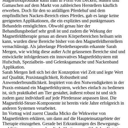
Magnetfeldprodukte kann man in Form von Decken, Matten und
Gamaschen auf dem Markt von zahlreichen Herstellern käuflich
erwerben. Doch für den so anfälligen Pferdehuf und dem
empfindlichen Nacken-Bereich eines Pferdes, gab es lange keine
geeigneten Applikationen, die ein explizites und punktgenaues
Behandeln ermöglichten. Obwohl genau hier der
Behandlungsbedarf sehr groß ist und zudem die Wirkung der
Magnetfeldtherapie genau an diesen Körperbereichen heilsam sein
kann, wurden diese Bereiche bisher von den Magnetfeldherstellern
vernachlässigt. Als jahrelange Pferdetherapeutin erkannte Sarah
Mergen, wie wichtig diese außer Acht gelassenen Bereiche sind und
entwickelte infolgedessen ein innovatives Magnetfeldsystem mit
Hufschuh, Spezialbein- und Gelenksgamasche und Nackenband
Applikation.
Sarah Mergen ließ sich bei der Konzeption viel Zeit und legte Wert
auf Qualität, Praxistauglichkeit, Robustheit und
Anwenderfreundlichkeit. Inspiriert von den Notwendigkeiten in der
Praxis entstand ein Magnetfeldsystem, welches einfach zu bedienen
ist, sich praktikabel am Tier gestaltet, äußerst robust ist und sich
zudem ganz individuell auf jede Pferderasse anpassen lässt. Die
Magnetfeld-Steuer-Komponente ist bereits viele Jahre erfolgreich in
anderen Systemen verarbeitet.
Im Vortrag wird zuerst Claudia Micko die Wirkweise von
Magnetfeldern erklären, um dann auf die Haupteinsatzgebiete der
Therapie einzugehen. Gerade bei Erkrankungen des Bewegungs-