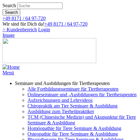
Direkt
Search
zum
Search
Inhalt
+49 8171 / 64 97-720
Wir sind für Dich da!
+49 8171 / 64 97-720
> Kundenbereich
Login
Image
Menü
Seminare und Ausbildungen für Tiertherapeuten
Alle Fortbildungsseminare für Tiertherapeuten
Onlineseminare und -Ausbildungen für Tiertherapeuten
Aufzeichnungen und Lehrvideos
Chiropraktik am Tier Seminare & Ausbildung
Ausbildung zum Tierheilpraktiker
TCM (Chinesische Medizin) und Akupunktur für Tiere
Seminare & Ausbildung
Homöopathie für Tiere Seminare & Ausbildung
Osteopathie für Tiere Seminare & Ausbildung
Physiotherapie für Tiere Seminare & Ausbildung